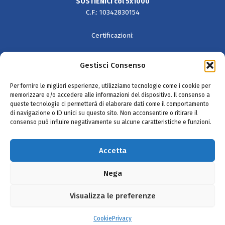
SOSTIENICI col 5x1000
C.F.: 10342830154
Certificazioni:
Gestisci Consenso
Per fornire le migliori esperienze, utilizziamo tecnologie come i cookie per
memorizzare e/o accedere alle informazioni del dispositivo. Il consenso a
queste tecnologie ci permetterà di elaborare dati come il comportamento
di navigazione o ID unici su questo sito. Non acconsentire o ritirare il
consenso può influire negativamente su alcune caratteristiche e funzioni.
SEGUICI SU
Accetta
Nega
Iscritta nel Registro Unico Nazionale del Terzo Settore - Rep. 50382
Visualizza le preferenze
Cookie
Credits
Privacy
Cookie
Privacy