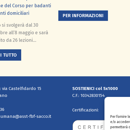
ne del Corso per badanti
nti domiciliari
PER INFORMAZIONI
o si svolgerà dal 30
bre all’8 maggio e sarà
ito da 26 lezioni…
I TUTTO
: via Castelfidardo 15
SOSTIENICI col 5x1000
lano
C.F.: 10342830154
636
Certificazioni:
.umana@asst-fbf-sacco.it
Per fornire 
e/o accedere
permetterà d