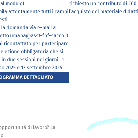
 al modulo)
richiesto un contributo di €60
ila attentamente tutti i campi
l’acquisto del materiale didatt
esti.
a la domanda via e-mail a
etto.umana@asst-fbf-sacco.it
ai ricontattato per partecipare
selezione obbligatoria che si
 in due sessioni nei giorni 11
no 2025 e 17 settembre 2025.
OGRAMMA DETTAGLIATO
 opportunità di lavoro? La
so!