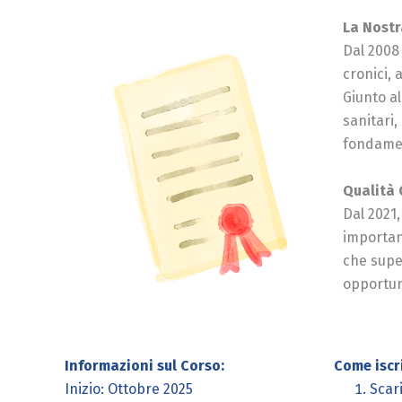
La Nostr
Dal 2008
cronici, 
Giunto a
sanitari,
fondamen
Qualità 
Dal 2021,
important
che super
opportuni
Informazioni sul Corso:
Come iscri
Inizio: Ottobre 2025
Scar