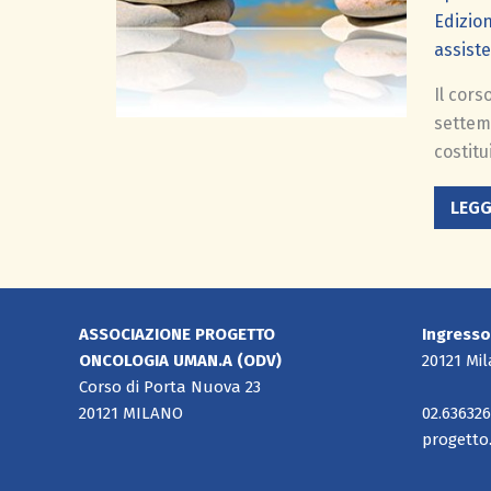
Edizio
assiste
Il cors
settem
costitu
LEGG
ASSOCIAZIONE PROGETTO
Ingresso
ONCOLOGIA
UMAN.A (ODV)
20121 Mi
Corso di Porta Nuova 23
20121 MILANO
02.63632
progetto