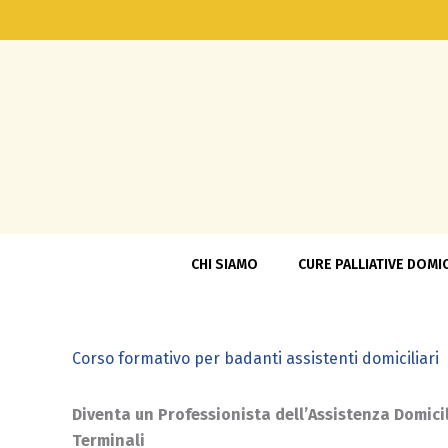
Vai
al
contenuto
CHI SIAMO
CURE PALLIATIVE DOMIC
Corso formativo per badanti assistenti domiciliari
Diventa un Professionista dell’Assistenza Domicil
Terminali