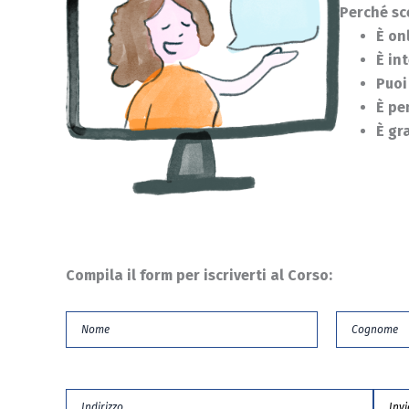
Perché sc
È onl
È in
Puoi
È pe
È gr
Compila il form per iscriverti al Corso: