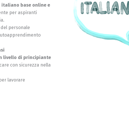
 italiano base online e
nte per aspiranti
ia.
 del personale
 autoapprendimento
asi
 livello di principiante
are con sicurezza nella
per lavorare