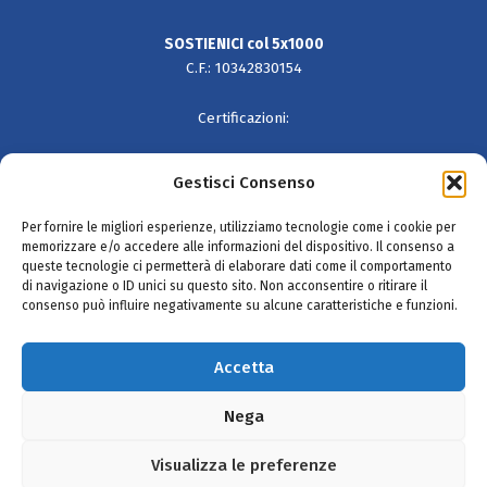
SOSTIENICI col 5x1000
C.F.: 10342830154
Certificazioni:
Gestisci Consenso
Per fornire le migliori esperienze, utilizziamo tecnologie come i cookie per
memorizzare e/o accedere alle informazioni del dispositivo. Il consenso a
queste tecnologie ci permetterà di elaborare dati come il comportamento
di navigazione o ID unici su questo sito. Non acconsentire o ritirare il
consenso può influire negativamente su alcune caratteristiche e funzioni.
SEGUICI SU
Accetta
Nega
Iscritta nel Registro Unico Nazionale del Terzo Settore - Rep. 50382
Visualizza le preferenze